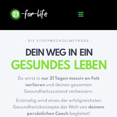
- DIE STOFFWECHSELMETHODE -
DEIN WEG IN EIN
GESUNDES LEBEN
Du wirst in
nur 21 Tagen massiv an Fett
verlieren
und deinen gesamten
Gesundheitszustand verbessern.
Erstmalig wird eines der erfolgreichsten
Gesundheitskonzepte der Welt von
deinem
persönlichen Coach
begleitet!