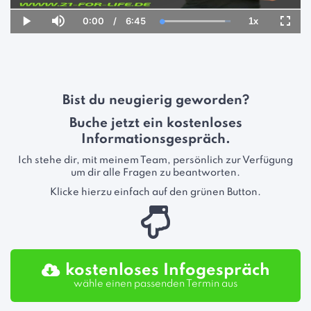
0:00
/
6:45
1x
Current
Duration
Loaded
:
Play
Mute
Playback
Fulls
Time
100.00%
Rate
Bist du neugierig geworden?
Buche jetzt ein kostenloses
Informationsgespräch.
Ich stehe dir, mit meinem Team, persönlich zur Verfügung
um dir alle Fragen zu beantworten.
Klicke hierzu einfach auf den grünen Button.
kostenloses Infogespräch
wähle einen passenden Termin aus